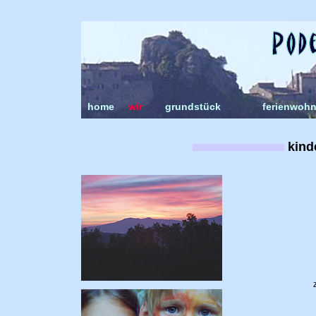
home
wir
grundstück
ferienwoh
kind